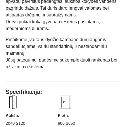
apvadų paviršius padengtas aukštos kokybės vandens
pagrindo dažais. Tai duris daro lengvai valomas bei
atsparias drėgmei ir subraižymams.
Durys pukiai tinka gyvenamiesiems pastatams,
moderniems biurams.
Pritaikome įvairaus dydžio kambario durų angoms –
sandėliuojame įvairių standartinių ir nestandartinių
matmenų .
Jūsų patogumui padėsime sukomplektuoti rankenas bei
užrakinimo sistemą.
Specifikacija:
Aukšis
Plotis
2040-2120
600-1050