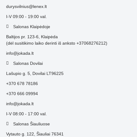
durysvilnius@lenex.lt
I-V 09:00 - 19:00 val.
Salonas Klaipėdoje
Baltijos pr. 123-6, Klaipėda
(dėl susitikimo laiko derinti iš anksto +37068276212)
info@jokada.lt
Salonas Dovilai
Lašupio g. 5, Dovilai LT96225
+370 678 78186
+370 666 09994
info@jokada.lt
I-V 08:00 - 17:00 val.
Salonas Šiauliuose
Vytauto g. 122, Šiauliai 76341