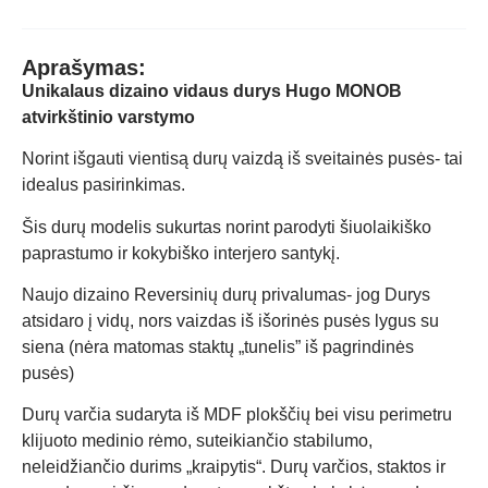
Aprašymas:
Unikalaus dizaino vidaus durys Hugo MONOB
atvirkštinio varstymo
Norint išgauti vientisą durų vaizdą iš sveitainės pusės- tai
idealus pasirinkimas.
Šis durų modelis sukurtas norint parodyti šiuolaikiško
paprastumo ir kokybiško interjero santykį.
Naujo dizaino Reversinių durų privalumas- jog Durys
atsidaro į vidų, nors vaizdas iš išorinės pusės lygus su
siena (nėra matomas staktų „tunelis” iš pagrindinės
pusės)
Durų varčia sudaryta iš MDF plokščių bei visu perimetru
klijuoto medinio rėmo, suteikiančio stabilumo,
neleidžiančio durims „kraipytis“. Durų varčios, staktos ir