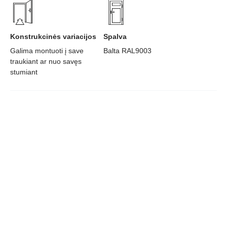
Konstrukcinės variacijos
Spalva
Galima montuoti į save
Balta RAL9003
traukiant ar nuo savęs
stumiant