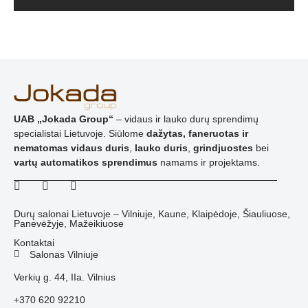
UAB „Jokada Group“
– vidaus ir lauko durų sprendimų
specialistai Lietuvoje. Siūlome
dažytas, faneruotas ir
nematomas vidaus duris
,
lauko duris
,
grindjuostes
bei
vartų automatikos sprendimus
namams ir projektams.
Durų salonai Lietuvoje – Vilniuje, Kaune, Klaipėdoje, Šiauliuose,
Panevėžyje, Mažeikiuose
Kontaktai
Salonas Vilniuje
Verkių g. 44, IIa. Vilnius
+370 620 92210