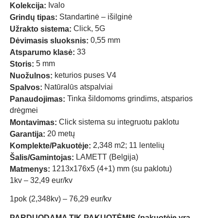
Ivalo
Kolekcija:
Standartinė – išilginė
Grindų tipas:
Click, 5G
Užrakto sistema:
0,55 mm
Dėvimasis sluoksnis:
33
Atsparumo klasė:
5 mm
Storis:
keturios puses V4
Nuožulnos:
Natūralūs atspalviai
Spalvos:
Tinka šildomoms grindims, atsparios
Panaudojimas:
drėgmei
Click sistema su integruotu paklotu
Montavimas:
20 metų
Garantija:
2,348 m2; 11 lentelių
Komplekte/Pakuotėje:
LAMETT (Belgija)
Šalis/Gamintojas:
1213x176x5 (4+1) mm (su paklotu)
Matmenys:
1kv – 32,49 eur/kv
1pok (2,348kv) – 76,29 eur/kv
PARDUODAMA TIK PAKUOTĖMIS (pakuotėje yra