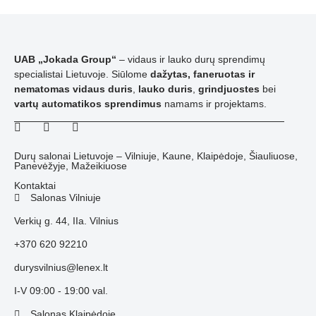
UAB „Jokada Group“
– vidaus ir lauko durų sprendimų
specialistai Lietuvoje. Siūlome
dažytas, faneruotas ir
nematomas vidaus duris
,
lauko duris
,
grindjuostes
bei
vartų automatikos sprendimus
namams ir projektams.
Durų salonai Lietuvoje – Vilniuje, Kaune, Klaipėdoje, Šiauliuose,
Panevėžyje, Mažeikiuose
Kontaktai
Salonas Vilniuje
Verkių g. 44, IIa. Vilnius
+370 620 92210
durysvilnius@lenex.lt
I-V 09:00 - 19:00 val.
Salonas Klaipėdoje