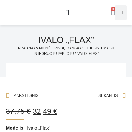
0
IVALO „FLAX”
PRADŽIA
/
VINILINĖ GRINDŲ DANGA
/
CLICK SISTEMA SU
INTEGRUOTU PAKLOTU
/ IVALO „FLAX”
ANKSTESNIS
SEKANTIS
37,75
€
32,49
€
Modelis:
Ivalo „Flax”