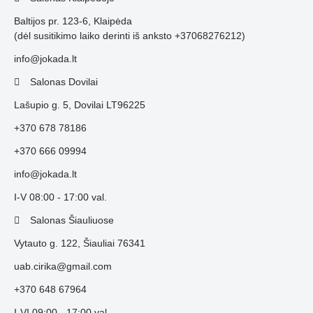
Baltijos pr. 123-6, Klaipėda
(dėl susitikimo laiko derinti iš anksto +37068276212)
info@jokada.lt
Salonas Dovilai
Lašupio g. 5, Dovilai LT96225
+370 678 78186
+370 666 09994
info@jokada.lt
I-V 08:00 - 17:00 val.
Salonas Šiauliuose
Vytauto g. 122, Šiauliai 76341
uab.cirika@gmail.com
+370 648 67964
I-VI 09:00 - 17:00 val.