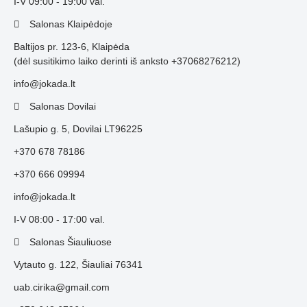
I-V 09:00 - 19:00 val.
Salonas Klaipėdoje
Baltijos pr. 123-6, Klaipėda
(dėl susitikimo laiko derinti iš anksto +37068276212)
info@jokada.lt
Salonas Dovilai
Lašupio g. 5, Dovilai LT96225
+370 678 78186
+370 666 09994
info@jokada.lt
I-V 08:00 - 17:00 val.
Salonas Šiauliuose
Vytauto g. 122, Šiauliai 76341
uab.cirika@gmail.com