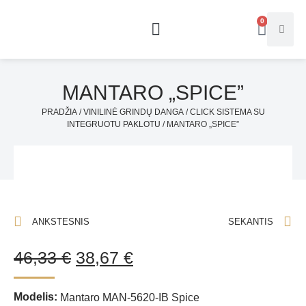
0
MANTARO „SPICE”
PRADŽIA
/
VINILINĖ GRINDŲ DANGA
/
CLICK SISTEMA SU
INTEGRUOTU PAKLOTU
/ MANTARO „SPICE”
ANKSTESNIS
SEKANTIS
46,33
€
38,67
€
Modelis:
Mantaro MAN-5620-IB Spice