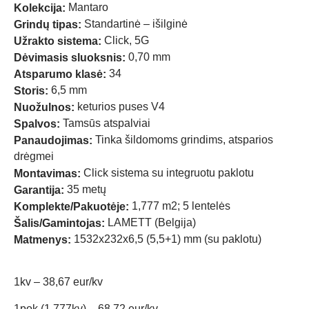
Mantaro
Kolekcija:
Standartinė – išilginė
Grindų tipas:
Click, 5G
Užrakto sistema:
0,70 mm
Dėvimasis sluoksnis:
34
Atsparumo klasė:
6,5 mm
Storis:
keturios puses V4
Nuožulnos:
Tamsūs atspalviai
Spalvos:
Tinka šildomoms grindims, atsparios
Panaudojimas:
drėgmei
Click sistema su integruotu paklotu
Montavimas:
35 metų
Garantija:
1,777 m2; 5 lentelės
Komplekte/Pakuotėje:
LAMETT (Belgija)
Šalis/Gamintojas:
1532x232x6,5 (5,5+1) mm (su paklotu)
Matmenys:
1kv – 38,67 eur/kv
1pok (1,777kv) – 68,72 eur/kv