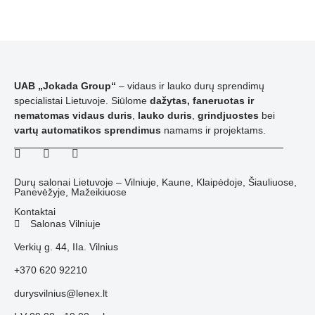
UAB „Jokada Group“
– vidaus ir lauko durų sprendimų
specialistai Lietuvoje. Siūlome
dažytas, faneruotas ir
nematomas vidaus duris
,
lauko duris
,
grindjuostes
bei
vartų automatikos sprendimus
namams ir projektams.
Durų salonai Lietuvoje – Vilniuje, Kaune, Klaipėdoje, Šiauliuose,
Panevėžyje, Mažeikiuose
Kontaktai
Salonas Vilniuje
Verkių g. 44, IIa. Vilnius
+370 620 92210
durysvilnius@lenex.lt