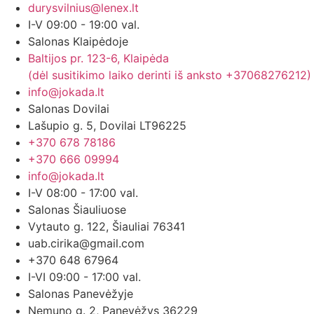
durysvilnius@lenex.lt
I-V 09:00 - 19:00 val.
Salonas Klaipėdoje
Baltijos pr. 123-6, Klaipėda
(dėl susitikimo laiko derinti iš anksto +37068276212)
info@jokada.lt
Salonas Dovilai
Lašupio g. 5, Dovilai LT96225
+370 678 78186
+370 666 09994
info@jokada.lt
I-V 08:00 - 17:00 val.
Salonas Šiauliuose
Vytauto g. 122, Šiauliai 76341
uab.cirika@gmail.com
+370 648 67964
I-VI 09:00 - 17:00 val.
Salonas Panevėžyje
Nemuno g. 2, Panevėžys 36229