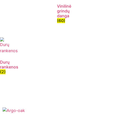
Vinilinė
grindų
danga
(60)
Durų
rankenos
(2)