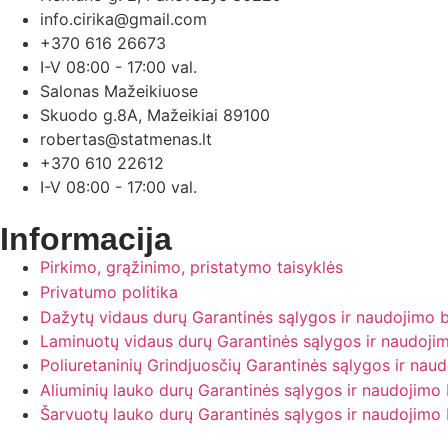
info.cirika@gmail.com
+370 616 26673
I-V 08:00 - 17:00 val.
Salonas Mažeikiuose
Skuodo g.8A, Mažeikiai 89100
robertas@statmenas.lt
+370 610 22612
I-V 08:00 - 17:00 val.
Informacija
Pirkimo, grąžinimo, pristatymo taisyklės
Privatumo politika
Dažytų vidaus durų Garantinės sąlygos ir naudojimo be
Laminuotų vidaus durų Garantinės sąlygos ir naudojimo
Poliuretaninių Grindjuosčių Garantinės sąlygos ir naud
Aliuminių lauko durų Garantinės sąlygos ir naudojimo b
Šarvuotų lauko durų Garantinės sąlygos ir naudojimo b