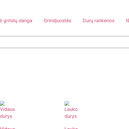
nė grindų danga
Grindjuostės
Durų rankenos
I