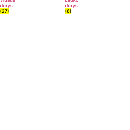
Vidaus
Lauko
durys
durys
(27)
(6)