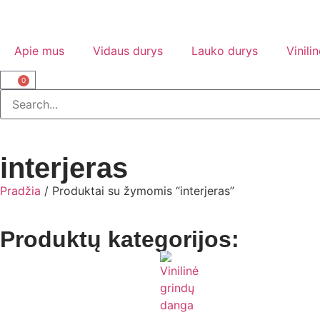
Apie mus
Vidaus durys
Lauko durys
Vinili
0
interjeras
Pradžia
/ Produktai su žymomis “interjeras”
Produktų kategorijos: