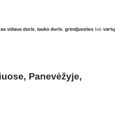
as vidaus duris
,
lauko duris
,
grindjuostes
bei
vartų
liuose, Panevėžyje,