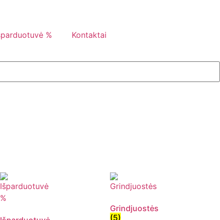
šparduotuvė %
Kontaktai
Grindjuostės
(5)