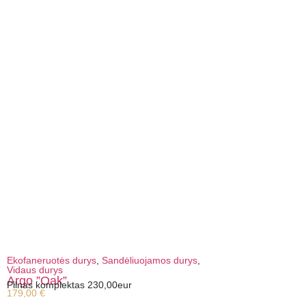
Ekofaneruotės durys
,
Sandėliuojamos durys
,
Vidaus durys
Argo ”Oak”
Pilnas komplektas 230,00eur
179,00
€